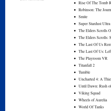
Rise Of The Tomb R
Den
fuldstændige
Robinson: The Jour
liste
Smite
af
Super Stardust Ultra
spil
der
The Elders Scrolls O
er
The Elders Scrolls: 
optimeret
The Last Of Us Rem
til
PS4
The Last Of Us: Lef
Pro
The Playroom VR
på
Titanfall 2
udgivelsesdagen
Tumble
Uncharted 4: A Thie
Until Dawn: Rush o
Viking Squad
Wheels of Aurelia
World Of Tanks