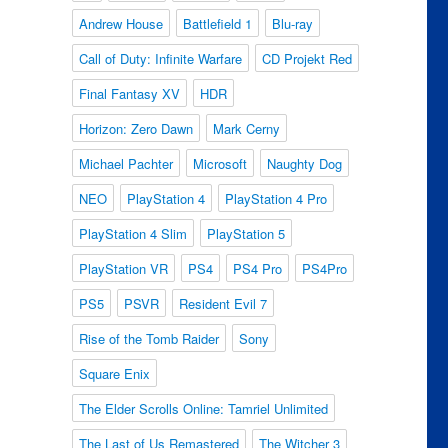
Andrew House
Battlefield 1
Blu-ray
Call of Duty: Infinite Warfare
CD Projekt Red
Final Fantasy XV
HDR
Horizon: Zero Dawn
Mark Cerny
Michael Pachter
Microsoft
Naughty Dog
NEO
PlayStation 4
PlayStation 4 Pro
PlayStation 4 Slim
PlayStation 5
PlayStation VR
PS4
PS4 Pro
PS4Pro
PS5
PSVR
Resident Evil 7
Rise of the Tomb Raider
Sony
Square Enix
The Elder Scrolls Online: Tamriel Unlimited
The Last of Us Remastered
The Witcher 3