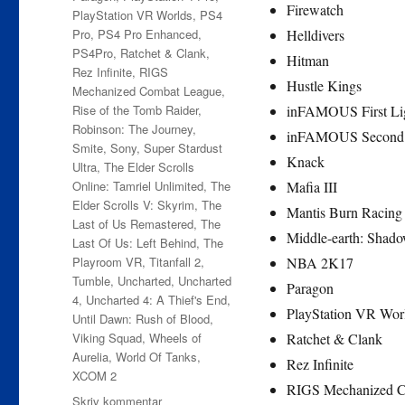
Firewatch
PlayStation VR Worlds
,
PS4
Pro
,
PS4 Pro Enhanced
,
Helldivers
PS4Pro
,
Ratchet & Clank
,
Hitman
Rez Infinite
,
RIGS
Hustle Kings
Mechanized Combat League
,
Rise of the Tomb Raider
,
inFAMOUS First Li
Robinson: The Journey
,
inFAMOUS Second
Smite
,
Sony
,
Super Stardust
Knack
Ultra
,
The Elder Scrolls
Online: Tamriel Unlimited
,
The
Mafia III
Elder Scrolls V: Skyrim
,
The
Mantis Burn Racing
Last of Us Remastered
,
The
Middle-earth: Shad
Last Of Us: Left Behind
,
The
Playroom VR
,
Titanfall 2
,
NBA 2K17
Tumble
,
Uncharted
,
Uncharted
Paragon
4
,
Uncharted 4: A Thief's End
,
PlayStation VR Wor
Until Dawn: Rush of Blood
,
Viking Squad
,
Wheels of
Ratchet & Clank
Aurelia
,
World Of Tanks
,
Rez Infinite
XCOM 2
RIGS Mechanized C
til
Skriv kommentar