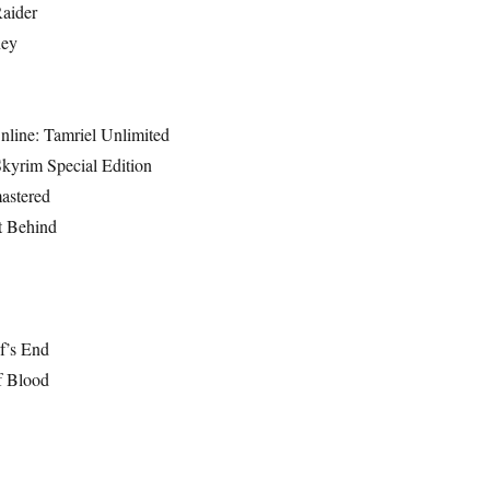
aider
ney
nline: Tamriel Unlimited
Skyrim Special Edition
astered
t Behind
f’s End
f Blood