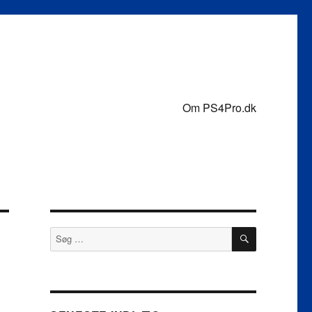
Om PS4Pro.dk
SØG
Søg
efter: