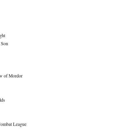
ght
 Son
ow of Mordor
lds
ombat League