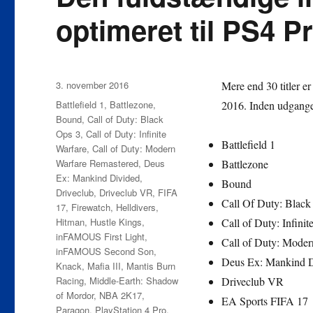
optimeret til PS4 
Udgivet
3. november 2016
Mere end 30 titler er
Tags
Battlefield 1
,
Battlezone
,
2016. Inden udgangen
Bound
,
Call of Duty: Black
Ops 3
,
Call of Duty: Infinite
Battlefield 1
Warfare
,
Call of Duty: Modern
Warfare Remastered
,
Deus
Battlezone
Ex: Mankind Divided
,
Bound
Driveclub
,
Driveclub VR
,
FIFA
Call Of Duty: Black
17
,
Firewatch
,
Helldivers
,
Hitman
,
Hustle Kings
,
Call of Duty: Infinit
inFAMOUS First Light
,
Call of Duty: Moder
inFAMOUS Second Son
,
Deus Ex: Mankind 
Knack
,
Mafia III
,
Mantis Burn
Racing
,
Middle-Earth: Shadow
Driveclub VR
of Mordor
,
NBA 2K17
,
EA Sports FIFA 17
Paragon
,
PlayStation 4 Pro
,