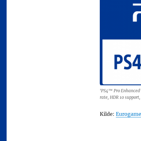
forbedres
af
PS4
Pro
har
særligt
mærkat
‘PS4™ Pro Enhanced’ 
rate, HDR 10 support, 
Kilde:
Eurogame