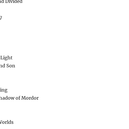
d Divided
7
 Light
nd Son
ing
Shadow of Mordor
Worlds