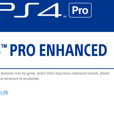
features vary by game. Select titles may have enhanced visuals, frame
or increases in resolution.
r.dk