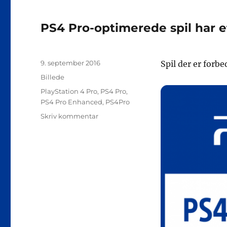
PS4 Pro-optimerede spil har e
Udgivet
9. september 2016
Spil der er forb
Format
Billede
Tags
PlayStation 4 Pro
,
PS4 Pro
,
PS4 Pro Enhanced
,
PS4Pro
til
Skriv kommentar
PS4
Pro-
optimerede
spil
har
et
ikon
på
spilæsken