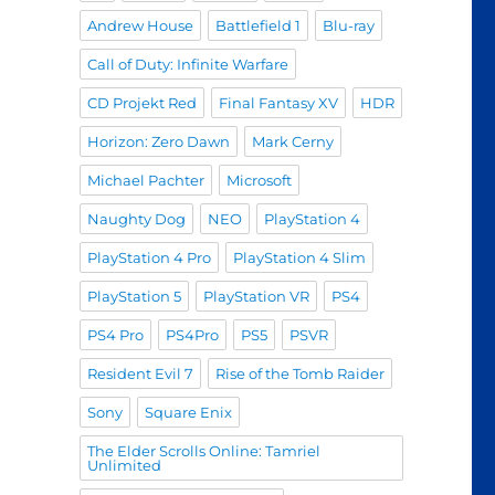
Andrew House
Battlefield 1
Blu-ray
Call of Duty: Infinite Warfare
CD Projekt Red
Final Fantasy XV
HDR
Horizon: Zero Dawn
Mark Cerny
Michael Pachter
Microsoft
Naughty Dog
NEO
PlayStation 4
PlayStation 4 Pro
PlayStation 4 Slim
PlayStation 5
PlayStation VR
PS4
PS4 Pro
PS4Pro
PS5
PSVR
Resident Evil 7
Rise of the Tomb Raider
Sony
Square Enix
The Elder Scrolls Online: Tamriel
Unlimited