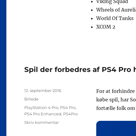
Viking Squad
Wheels of Aureli
World Of Tanks
XCOM 2
Spil der forbedres af PS4 Pro
Udgivet
12. september 2016
For at forhindre 
Format
Billede
købe spil, har S
Tags
PlayStation 4 Pro
,
PS4 Pro
,
fortælle folk om
PS4 Pro Enhanced
,
PS4Pro
til
Skriv kommentar
Spil
der