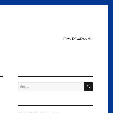
Om PS4Pro.dk
SØG
Søg
efter: