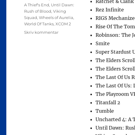
Ratchet & Clank
A Thief's End
,
Until Dawn:
Rez Infinite
Rush of Blood
,
Viking
Squad
,
Wheels of Aurelia
,
RIGS Mechanize
World Of Tanks
,
XCOM 2
Rise Of The Tom
til
Skriv kommentar
Robinson: The J
Den
Smite
fuldstændige
liste
Super Stardust U
af
The Elders Scrol
spil
The Elders Scrol
der
er
The Last Of Us 
optimeret
The Last Of Us: 
til
The Playroom V
PS4
Pro
Titanfall 2
på
Tumble
udgivelsesdagen
Uncharted 4: A 
Until Dawn: Rus