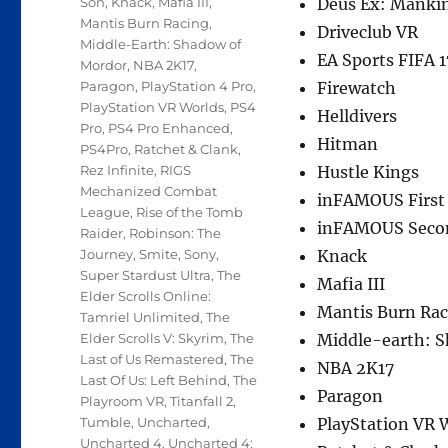
Son
,
Knack
,
Mafia III
,
Deus Ex: Mankin
Mantis Burn Racing
,
Driveclub VR
Middle-Earth: Shadow of
EA Sports FIFA 1
Mordor
,
NBA 2K17
,
Paragon
,
PlayStation 4 Pro
,
Firewatch
PlayStation VR Worlds
,
PS4
Helldivers
Pro
,
PS4 Pro Enhanced
,
Hitman
PS4Pro
,
Ratchet & Clank
,
Rez Infinite
,
RIGS
Hustle Kings
Mechanized Combat
inFAMOUS First
League
,
Rise of the Tomb
inFAMOUS Seco
Raider
,
Robinson: The
Journey
,
Smite
,
Sony
,
Knack
Super Stardust Ultra
,
The
Mafia III
Elder Scrolls Online:
Mantis Burn Rac
Tamriel Unlimited
,
The
Elder Scrolls V: Skyrim
,
The
Middle-earth: 
Last of Us Remastered
,
The
NBA 2K17
Last Of Us: Left Behind
,
The
Paragon
Playroom VR
,
Titanfall 2
,
Tumble
,
Uncharted
,
PlayStation VR 
Uncharted 4
,
Uncharted 4: