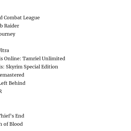
d Combat League
b Raider
ourney
ltra
ls Online: Tamriel Unlimited
ls: Skyrim Special Edition
Remastered
Left Behind
R
Thief’s End
h of Blood