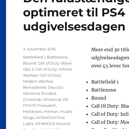
optimeret til PS4
udgivelsesdagen
Udgivet
3. november 2016
Mere end 30 title
Tags
Battlefield 1
,
Battlezone
,
udgivelsesdagen 
Bound
,
Call of Duty: Black
over 45 lover S
Ops 3
,
Call of Duty: Infinite
Warfare
,
Call of Duty:
Modern Warfare
Battlefield 1
Remastered
,
Deus Ex:
Battlezone
Mankind Divided
,
Bound
Driveclub
,
Driveclub VR
,
FIFA 17
,
Firewatch
,
Call Of Duty: Bl
Helldivers
,
Hitman
,
Hustle
Call of Duty: Inf
Kings
,
inFAMOUS First
Call of Duty: M
Light
,
inFAMOUS Second