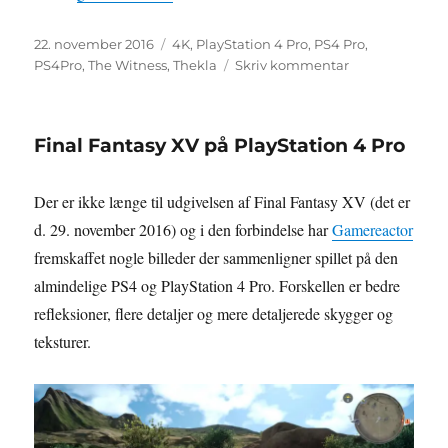
Udgivet
Tags
22. november 2016
4K
,
PlayStation 4 Pro
,
PS4 Pro
,
til
PS4Pro
,
The Witness
,
Thekla
Skriv kommentar
The
Witness
har
Final Fantasy XV på PlayStation 4 Pro
fået
PS4
Pro-
Der er ikke længe til udgivelsen af Final Fantasy XV (det er
opdatering
d. 29. november 2016) og i den forbindelse har
Gamereactor
fremskaffet nogle billeder der sammenligner spillet på den
almindelige PS4 og PlayStation 4 Pro. Forskellen er bedre
refleksioner, flere detaljer og mere detaljerede skygger og
teksturer.