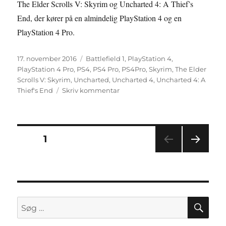
The Elder Scrolls V: Skyrim og Uncharted 4: A Thief’s
End, der kører på en almindelig PlayStation 4 og en
PlayStation 4 Pro.
Udgivet
Tags
17. november 2016
Battlefield 1
,
PlayStation 4
,
PlayStation 4 Pro
,
PS4
,
PS4 Pro
,
PS4Pro
,
Skyrim
,
The Elder
Scrolls V: Skyrim
,
Uncharted
,
Uncharted 4
,
Uncharted 4: A
til
Thief's End
Skriv kommentar
PlayStation
4
Pro
sammenlignes
Indlægsinddeling
SIDE
1
med
standard
NÆS
PlayStation
TE
4
SIDE
SØ
Søg
efter: