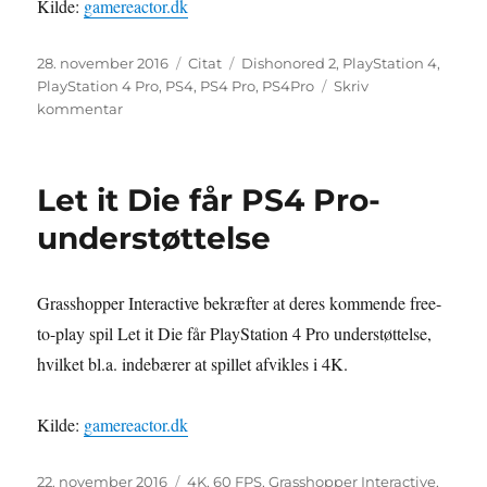
Kilde:
gamereactor.dk
Udgivet
Format
Tags
28. november 2016
Citat
Dishonored 2
,
PlayStation 4
,
PlayStation 4 Pro
,
PS4
,
PS4 Pro
,
PS4Pro
Skriv
til
kommentar
Ingen
forskel
i
Let it Die får PS4 Pro-
PS4
Pro-
understøttelse
version
af
Dishonored
Grasshopper Interactive bekræfter at deres kommende free-
2
to-play spil Let it Die får PlayStation 4 Pro understøttelse,
hvilket bl.a. indebærer at spillet afvikles i 4K.
Kilde:
gamereactor.dk
Udgivet
Tags
22. november 2016
4K
,
60 FPS
,
Grasshopper Interactive
,