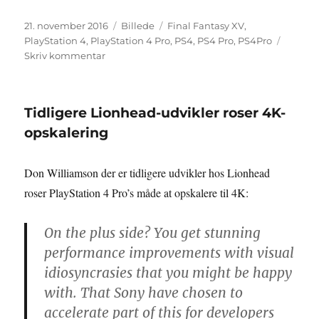
Udgivet
Format
Tags
21. november 2016
Billede
Final Fantasy XV
,
PlayStation 4
,
PlayStation 4 Pro
,
PS4
,
PS4 Pro
,
PS4Pro
til
Skriv kommentar
Final
Fantasy
XV
Tidligere Lionhead-udvikler roser 4K-
på
PlayStation
opskalering
4
Pro
Don Williamson der er tidligere udvikler hos Lionhead
roser PlayStation 4 Pro’s måde at opskalere til 4K:
On the plus side? You get stunning
performance improvements with visual
idiosyncrasies that you might be happy
with. That Sony have chosen to
accelerate part of this for developers