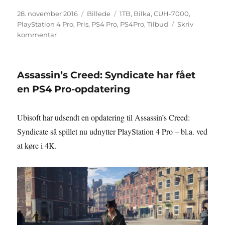
Udgivet
Format
Tags
28. november 2016
Billede
1TB
,
Bilka
,
CUH-7000
,
PlayStation 4 Pro
,
Pris
,
PS4 Pro
,
PS4Pro
,
Tilbud
Skriv
til
kommentar
PlayStation
4
Pro
Assassin’s Creed: Syndicate har fået
til
2.699,-
en PS4 Pro-opdatering
Ubisoft har udsendt en opdatering til Assassin’s Creed:
Syndicate så spillet nu udnytter PlayStation 4 Pro – bl.a. ved
at køre i 4K.