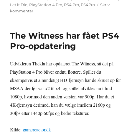
Let it Die
,
PlayStation 4 Pro
,
PS4 Pro
,
PS4Pro
Skriv
til
kommentar
Let
it
Die
The Witness har fået PS4
får
PS4
Pro-opdatering
Pro-
understøttelse
Udvikleren Thekla har opdateret The Witness, så det på
PlayStation 4 Pro bliver endnu flottere. Spiller du
eksempelvis et almindeligt HD-fjernsyn har de skruet op for
MSAA der før var x2 til x4, og spillet afvikles nu i fuld
1080p, hvorimod den anden version var 900p. Har du et
4K-fjernsyn derimod, kan du vælge imellem 2160p og
30fps eller 1440p 60fps og bedre teksturer.
Kilde:
gamereactor.dk