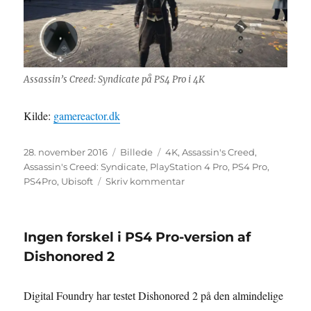
Assassin’s Creed: Syndicate på PS4 Pro i 4K
Kilde:
gamereactor.dk
Udgivet
Format
Tags
28. november 2016
Billede
4K
,
Assassin's Creed
,
Assassin's Creed: Syndicate
,
PlayStation 4 Pro
,
PS4 Pro
,
til
PS4Pro
,
Ubisoft
Skriv kommentar
Assassin’s
Creed:
Syndicate
Ingen forskel i PS4 Pro-version af
har
fået
Dishonored 2
en
PS4
Digital Foundry har testet Dishonored 2 på den almindelige
Pro-