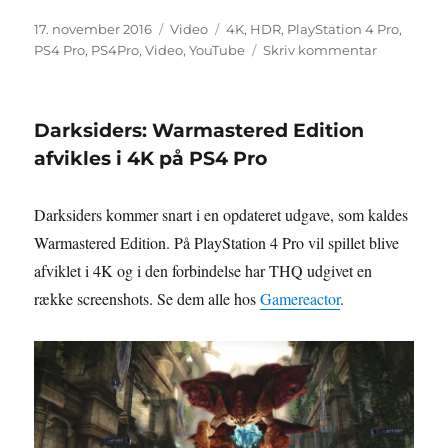
Udgivet
Format
Tags
17. november 2016
Video
4K
,
HDR
,
PlayStation 4 Pro
,
til
PS4 Pro
,
PS4Pro
,
Video
,
YouTube
Skriv kommentar
Guide:
Sådan
opsættes
Darksiders: Warmastered Edition
4K
&
afvikles i 4K på PS4 Pro
HDR
på
Darksiders kommer snart i en opdateret udgave, som kaldes
PS4
Pro
Warmastered Edition. På PlayStation 4 Pro vil spillet blive
(og
afviklet i 4K og i den forbindelse har THQ udgivet en
dit
række screenshots. Se dem alle hos
Gamereactor
.
TV)