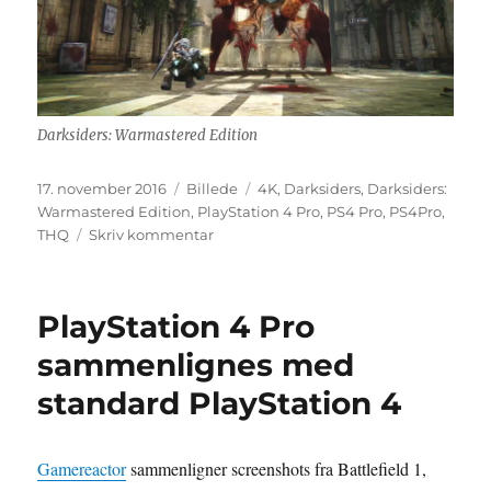
Darksiders: Warmastered Edition
Udgivet
Format
Tags
17. november 2016
Billede
4K
,
Darksiders
,
Darksiders:
Warmastered Edition
,
PlayStation 4 Pro
,
PS4 Pro
,
PS4Pro
,
til
THQ
Skriv kommentar
Darksiders:
Warmastered
Edition
PlayStation 4 Pro
afvikles
i
sammenlignes med
4K
standard PlayStation 4
på
PS4
Pro
Gamereactor
sammenligner screenshots fra Battlefield 1,