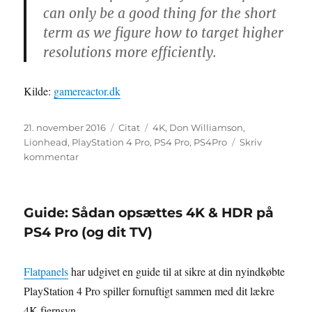
can only be a good thing for the short
term as we figure how to target higher
resolutions more efficiently.
Kilde:
gamereactor.dk
Udgivet
Format
Tags
21. november 2016
Citat
4K
,
Don Williamson
,
Lionhead
,
PlayStation 4 Pro
,
PS4 Pro
,
PS4Pro
Skriv
til
kommentar
Tidligere
Lionhead-
udvikler
Guide: Sådan opsættes 4K & HDR på
roser
4K-
PS4 Pro (og dit TV)
opskalering
Flatpanels
har udgivet en guide til at sikre at din nyindkøbte
PlayStation 4 Pro spiller fornuftigt sammen med dit lækre
4K fjernsyn.