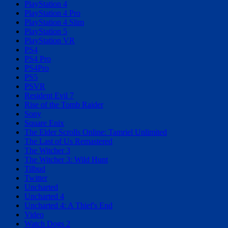
PlayStation 4
PlayStation 4 Pro
PlayStation 4 Slim
PlayStation 5
PlayStation VR
PS4
PS4 Pro
PS4Pro
PS5
PSVR
Resident Evil 7
Rise of the Tomb Raider
Sony
Square Enix
The Elder Scrolls Online: Tamriel Unlimited
The Last of Us Remastered
The Witcher 3
The Witcher 3: Wild Hunt
Tilbud
Twitter
Uncharted
Uncharted 4
Uncharted 4: A Thief's End
Video
Watch Dogs 2