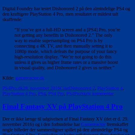
sælger
virkeli
Digital Foundry har testet Dishonored 2 på den almindelige PS4 og
godt
den kraftigere PlayStation 4 Pro, men resultatet er mildest talt
skuffende:
“If you’ve got a full-HD screen and a [PS4] Pro, you’re
not getting any benefits in Dishonored 2.” The only
way to enable supersampling on PS4 Pro is by
connecting a 4K TV, and then manually setting it to
1080p mode, which defeats the purpose of your fancy
high-resolution display. “We’re not going to do this
unless it gives us higher frame rates or a massive boost
in visual quality, and Dishonored 2 gives us neither.”
Kilde:
gamereactor.dk
Forfatter
Udgivet
Format
Tags
PS4Pro.dk
28. november 2016
Citat
Dishonored 2
,
PlayStation 4
,
til
PlayStation 4 Pro
,
PS4
,
PS4 Pro
,
PS4Pro
Skriv kommentar
Ingen
forskel
Final Fantasy XV på PlayStation 4 Pro
i
PS4
Der er ikke længe til udgivelsen af Final Fantasy XV (det er d. 29.
Pro-
november 2016) og i den forbindelse har
Gamereactor
fremskaffet
version
nogle billeder der sammenligner spillet på den almindelige PS4 og
af