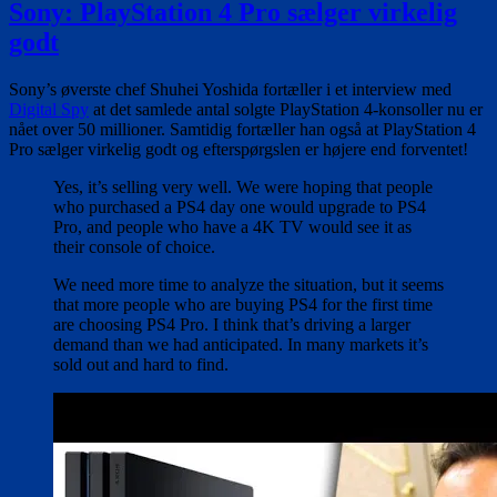
Automata
Sony: PlayStation 4 Pro sælger virkelig
vil
godt
understøtte
PS4
Pro
Sony’s øverste chef Shuhei Yoshida fortæller i et interview med
Digital Spy
at det samlede antal solgte PlayStation 4-konsoller nu er
nået over 50 millioner. Samtidig fortæller han også at PlayStation 4
Pro sælger virkelig godt og efterspørgslen er højere end forventet!
Yes, it’s selling very well. We were hoping that people
who purchased a PS4 day one would upgrade to PS4
Pro, and people who have a 4K TV would see it as
their console of choice.
We need more time to analyze the situation, but it seems
that more people who are buying PS4 for the first time
are choosing PS4 Pro. I think that’s driving a larger
demand than we had anticipated. In many markets it’s
sold out and hard to find.