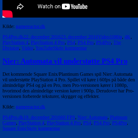
Kilde:
gamereactor.dk
Forfatter
Udgivet
Format
Tags
PS4Pro.dk
22. december 2016
23. december 2016
Video
1080p
,
4K
,
PlayStation 4
,
PlayStation 4 Pro
,
PS4
,
PS4 Pro
,
PS4Pro
,
The
til
Division
,
Video
,
YouTube
Skriv kommentar
The
Division
Nier: Automata vil understøtte PS4 Pro
på
PS4
Det kommende Square Enix/Plantinum Games spil Nier: Automata
Pro
vil understøtte PlayStation 4 Pro. Spillet vil køre i 60fps på både den
vs.
almindelige PS4 og på en Pro, men Pro-versionen kører i 1080p,
PS4
hvorimod den almindelige version kører i 900p. Derudover har Pro-
versionen forberede teksturer, skygger og effekter.
Kilde:
gamereactor.dk
Forfatter
Udgivet
Tags
PS4Pro.dk
19. december 2016
60 FPS
,
Nier: Automata
,
Platinum
Games
,
PlayStation 4
,
PlayStation 4 Pro
,
PS4
,
PS4 Pro
,
PS4Pro
,
til
Square Enix
Skriv kommentar
Nier: