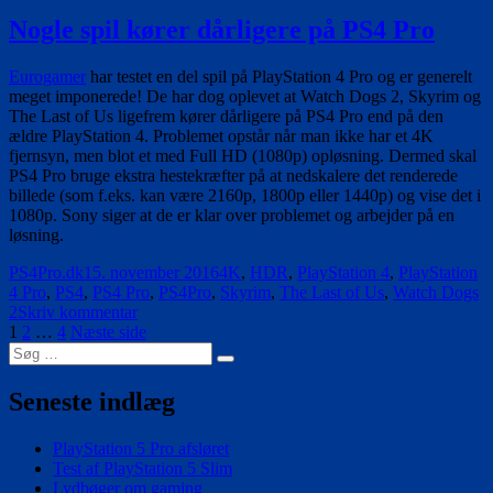
PlayStation
4
Nogle spil kører dårligere på PS4 Pro
Pro
sammenlignes
Eurogamer
har testet en del spil på PlayStation 4 Pro og er generelt
med
meget imponerede! De har dog oplevet at Watch Dogs 2, Skyrim og
standard
The Last of Us ligefrem kører dårligere på PS4 Pro end på den
PlayStation
ældre PlayStation 4. Problemet opstår når man ikke har et 4K
4
fjernsyn, men blot et med Full HD (1080p) opløsning. Dermed skal
PS4 Pro bruge ekstra hestekræfter på at nedskalere det renderede
billede (som f.eks. kan være 2160p, 1800p eller 1440p) og vise det i
1080p. Sony siger at de er klar over problemet og arbejder på en
løsning.
Forfatter
Udgivet
Tags
PS4Pro.dk
15. november 2016
4K
,
HDR
,
PlayStation 4
,
PlayStation
4 Pro
,
PS4
,
PS4 Pro
,
PS4Pro
,
Skyrim
,
The Last of Us
,
Watch Dogs
til
2
Skriv kommentar
Indlægsinddeling
Side
Side
Side
Nogle
1
2
…
4
Næste side
Søg
spil
Søg
efter:
kører
dårligere
Seneste indlæg
på
PS4
PlayStation 5 Pro afsløret
Pro
Test af PlayStation 5 Slim
Lydbøger om gaming