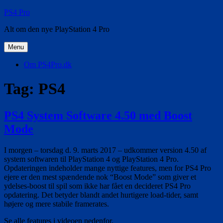
Videre
PS4 Pro
til
Alt om den nye PlayStation 4 Pro
indhold
Menu
Om PS4Pro.dk
Tag:
PS4
PS4 System Software 4.50 med Boost
Mode
I morgen – torsdag d. 9. marts 2017 – udkommer version 4.50 af
system softwaren til PlayStation 4 og PlayStation 4 Pro.
Opdateringen indeholder mange nyttige features, men for PS4 Pro
ejere er den mest spændende nok “Boost Mode” som giver et
ydelses-boost til spil som ikke har fået en decideret PS4 Pro
opdatering. Det betyder blandt andet hurtigere load-tider, samt
højere og mere stabile framerates.
Se alle features i videoen nedenfor.