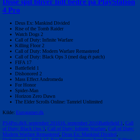
Disse spil bliver lidt bedre på PlayStation
Mankind
4 Pro
Divided
har
fået
Deus Ex: Mankind Divided
PS4
Rise of the Tomb Raider
Pro-
Watch Dogs 2
opdatering
Call of Duty: Infinite Warfare
Killing Floor 2
Call of Duty: Modern Warfare Remastered
Call of Duty: Black Ops 3 (med dag ét patch)
FIFA 17
Battlefield 1
Dishonored 2
Mass Effect Andromeda
For Honor
Spider-Man
Horizon Zero Dawn
The Elder Scrolls Online: Tamriel Unlimited
Kilde:
Eurogamer.dk
Forfatter
Udgivet
Tags
PS4Pro.dk
9. september 2016
16. september 2016
Battlefield 1
,
Call
of Duty: Black Ops 3
,
Call of Duty: Infinite Warfare
,
Call of Duty:
Modern Warfare Remastered
,
Deus Ex: Mankind Divided
,
Dishonored 2
,
FIFA 17
,
For Honor
,
Horizon: Zero Dawn
,
Killing