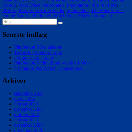
Floor 2
,
Mass Effect: Andromeda
,
PlayStation 4 Pro
,
PS4 Pro
,
PS4Pro
,
Rise of the Tomb Raider
,
Spider-Man
,
The Elder Scrolls
til
Online: Tamriel Unlimited
,
Watch Dogs 2
Skriv kommentar
Søg
Disse
Søg
efter:
spil
bliver
Seneste indlæg
lidt
bedre
PlayStation 5 Pro afsløret
på
Test af PlayStation 5 Slim
PlayStatio
Lydbøger om gaming
4
PlayStation 5 Slim tilbud – under 4.000,-
Pro
Ny mindre PlayStation 5 præsenteret
Arkiver
september 2024
marts 2024
februar 2024
december 2023
oktober 2023
februar 2023
december 2020
november 2020