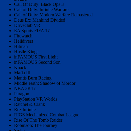
Call Of Duty: Black Ops 3
Call of Duty: Infinite Warfare
Call of Duty: Modern Warfare Remastered
Deus Ex: Mankind Divided
Driveclub VR
EA Sports FIFA 17
Firewatch
Helldivers
Hitman
Hustle Kings
inFAMOUS First Light
inFAMOUS Second Son
Knack
Mafia III
Mantis Burn Racing
Middle-earth: Shadow of Mordor
NBA 2K17
Paragon
PlayStation VR Worlds
Ratchet & Clank
Rez Infinite
RIGS Mechanized Combat League
Rise Of The Tomb Raider
Robinson: The Journey
Smite