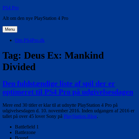
Videre
PS4 Pro
til
Alt om den nye PlayStation 4 Pro
indhold
Menu
Om PS4Pro.dk
Tag:
Deus Ex: Mankind
Divided
Den fuldstændige liste af spil der er
optimeret til PS4 Pro på udgivelsesdagen
Mere end 30 titler er klar til at udnytte PlayStation 4 Pro på
udgivelsesdagen d. 10. november 2016. Inden udgangen af 2016 er
tallet på over 45 lover Sony på
PlayStation.Blog
.
Battlefield 1
Battlezone
Bound