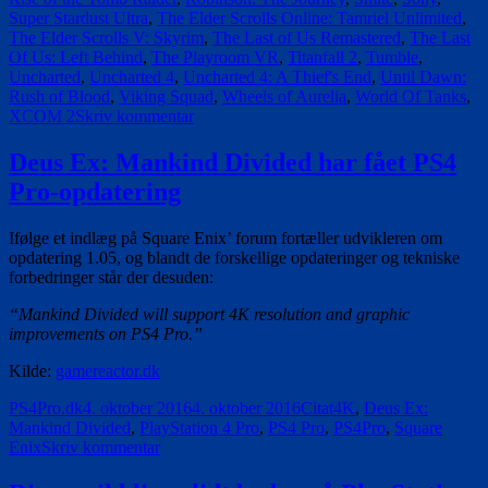
Super Stardust Ultra
,
The Elder Scrolls Online: Tamriel Unlimited
,
The Elder Scrolls V: Skyrim
,
The Last of Us Remastered
,
The Last
Of Us: Left Behind
,
The Playroom VR
,
Titanfall 2
,
Tumble
,
Uncharted
,
Uncharted 4
,
Uncharted 4: A Thief's End
,
Until Dawn:
Rush of Blood
,
Viking Squad
,
Wheels of Aurelia
,
World Of Tanks
,
til
XCOM 2
Skriv kommentar
Den
fuldstændige
Deus Ex: Mankind Divided har fået PS4
liste
Pro-opdatering
af
spil
der
Ifølge et indlæg på Square Enix’ forum fortæller udvikleren om
er
opdatering 1.05, og blandt de forskellige opdateringer og tekniske
optimeret
forbedringer står der desuden:
til
PS4
“Mankind Divided will support 4K resolution and graphic
Pro
improvements on PS4 Pro.”
på
udgivelsesdagen
Kilde:
gamereactor.dk
Forfatter
Udgivet
Format
Tags
PS4Pro.dk
4. oktober 2016
4. oktober 2016
Citat
4K
,
Deus Ex:
Mankind Divided
,
PlayStation 4 Pro
,
PS4 Pro
,
PS4Pro
,
Square
til
Enix
Skriv kommentar
Deus
Ex: