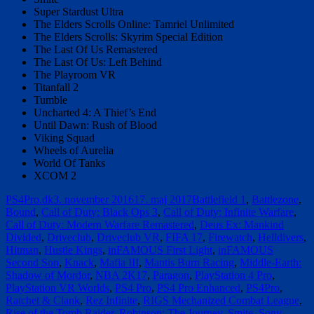
Super Stardust Ultra
The Elders Scrolls Online: Tamriel Unlimited
The Elders Scrolls: Skyrim Special Edition
The Last Of Us Remastered
The Last Of Us: Left Behind
The Playroom VR
Titanfall 2
Tumble
Uncharted 4: A Thief’s End
Until Dawn: Rush of Blood
Viking Squad
Wheels of Aurelia
World Of Tanks
XCOM 2
Forfatter
Udgivet
Tags
PS4Pro.dk
3. november 2016
17. maj 2017
Battlefield 1
,
Battlezone
,
Bound
,
Call of Duty: Black Ops 3
,
Call of Duty: Infinite Warfare
,
Call of Duty: Modern Warfare Remastered
,
Deus Ex: Mankind
Divided
,
Driveclub
,
Driveclub VR
,
FIFA 17
,
Firewatch
,
Helldivers
,
Hitman
,
Hustle Kings
,
inFAMOUS First Light
,
inFAMOUS
Second Son
,
Knack
,
Mafia III
,
Mantis Burn Racing
,
Middle-Earth:
Shadow of Mordor
,
NBA 2K17
,
Paragon
,
PlayStation 4 Pro
,
PlayStation VR Worlds
,
PS4 Pro
,
PS4 Pro Enhanced
,
PS4Pro
,
Ratchet & Clank
,
Rez Infinite
,
RIGS Mechanized Combat League
,
Rise of the Tomb Raider
,
Robinson: The Journey
,
Smite
,
Sony
,