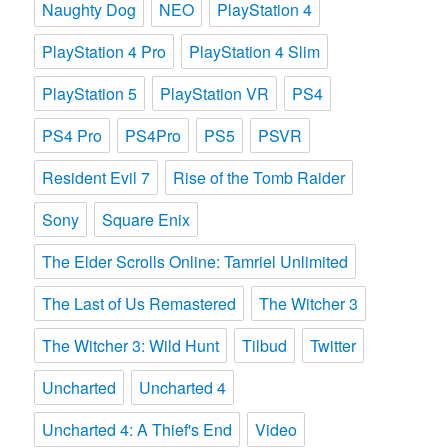
Naughty Dog
NEO
PlayStation 4
PlayStation 4 Pro
PlayStation 4 Slim
PlayStation 5
PlayStation VR
PS4
PS4 Pro
PS4Pro
PS5
PSVR
Resident Evil 7
Rise of the Tomb Raider
Sony
Square Enix
The Elder Scrolls Online: Tamriel Unlimited
The Last of Us Remastered
The Witcher 3
The Witcher 3: Wild Hunt
Tilbud
Twitter
Uncharted
Uncharted 4
Uncharted 4: A Thief's End
Video