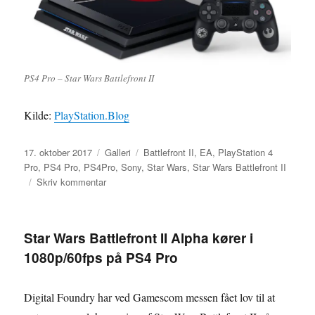
PS4 Pro – Star Wars Battlefront II
Kilde:
PlayStation.Blog
Udgivet
Format
Tags
17. oktober 2017
Galleri
Battlefront II
,
EA
,
PlayStation 4
Pro
,
PS4 Pro
,
PS4Pro
,
Sony
,
Star Wars
,
Star Wars Battlefront II
til
Skriv kommentar
PlayStation
4
Pro:
Star Wars Battlefront II Alpha kører i
Star
1080p/60fps på PS4 Pro
Wars
Battlefront
II
Digital Foundry har ved Gamescom messen fået lov til at
Limited
Edition