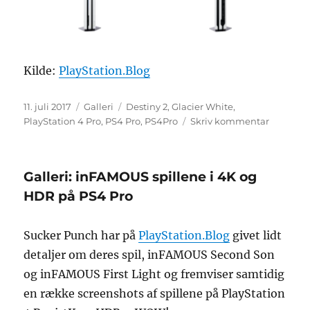
Kilde:
PlayStation.Blog
Udgivet
Format
Tags
11. juli 2017
Galleri
Destiny 2
,
Glacier White
,
til
PlayStation 4 Pro
,
PS4 Pro
,
PS4Pro
Skriv kommentar
PlayStat
4
Pro
Galleri: inFAMOUS spillene i 4K og
kommer
i
HDR på PS4 Pro
hvid
Sucker Punch har på
PlayStation.Blog
givet lidt
detaljer om deres spil, inFAMOUS Second Son
og inFAMOUS First Light og fremviser samtidig
en række screenshots af spillene på PlayStation