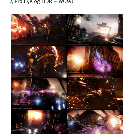
4 Pro i 4K og HDR – WOW!