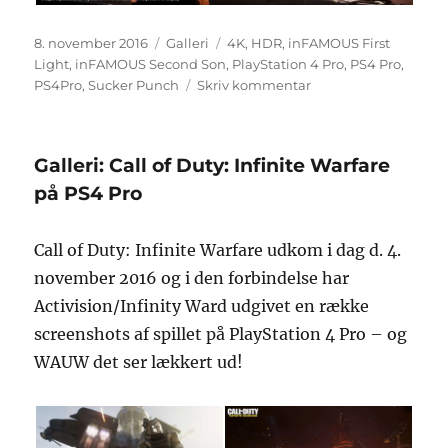
Udgivet
Format
Tags
8. november 2016
Galleri
4K
,
HDR
,
inFAMOUS First
Light
,
inFAMOUS Second Son
,
PlayStation 4 Pro
,
PS4 Pro
,
til
PS4Pro
,
Sucker Punch
Skriv kommentar
Galleri:
inFAMOUS
spillene
Galleri: Call of Duty: Infinite Warfare
i
4K
på PS4 Pro
og
HDR
Call of Duty: Infinite Warfare udkom i dag d. 4.
på
PS4
november 2016 og i den forbindelse har
Pro
Activision/Infinity Ward udgivet en række
screenshots af spillet på PlayStation 4 Pro – og
WAUW det ser lækkert ud!