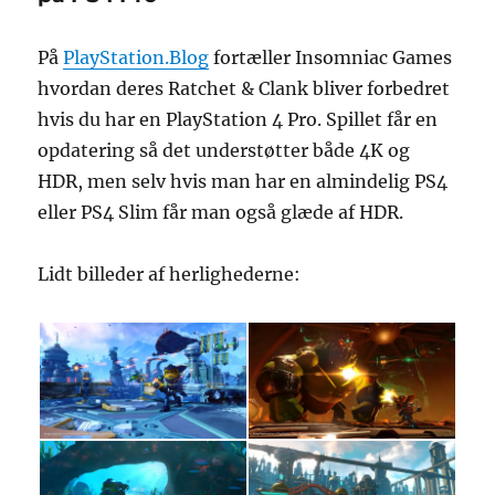
Warfare
på
På
PlayStation.Blog
fortæller Insomniac Games
PS4
Pro
hvordan deres Ratchet & Clank bliver forbedret
hvis du har en PlayStation 4 Pro. Spillet får en
opdatering så det understøtter både 4K og
HDR, men selv hvis man har en almindelig PS4
eller PS4 Slim får man også glæde af HDR.
Lidt billeder af herlighederne: