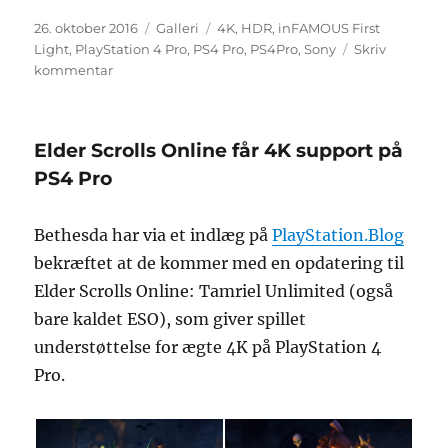
Udgivet
Format
Tags
26. oktober 2016
Galleri
4K
,
HDR
,
inFAMOUS First
Light
,
PlayStation 4 Pro
,
PS4 Pro
,
PS4Pro
,
Sony
Skriv
til
kommentar
Så
lækkert
set
Elder Scrolls Online får 4K support på
Infamous:
First
PS4 Pro
Light
ud
Bethesda har via et indlæg på
PlayStation.Blog
i
4K
bekræftet at de kommer med en opdatering til
og
Elder Scrolls Online: Tamriel Unlimited (også
HDR
bare kaldet ESO), som giver spillet
på
PS4
understøttelse for ægte 4K på PlayStation 4
Pro
Pro.