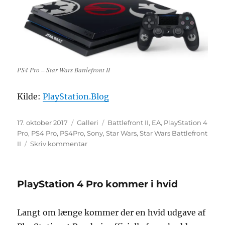
PS4 Pro – Star Wars Battlefront II
Kilde:
PlayStation.Blog
Udgivet
Format
Tags
17. oktober 2017
Galleri
Battlefront II
,
EA
,
PlayStation 4
Pro
,
PS4 Pro
,
PS4Pro
,
Sony
,
Star Wars
,
Star Wars Battlefront
til
II
Skriv kommentar
PlayStation
4
Pro:
PlayStation 4 Pro kommer i hvid
Star
Wars
Battlefront
Langt om længe kommer der en hvid udgave af
II