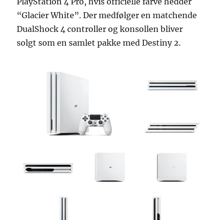
PlayStation 4 Pro, hvis officielle farve hedder
Limited
Edition
“Glacier White”. Der medfølger en matchende
DualShock 4 controller og konsollen bliver
solgt som en samlet pakke med Destiny 2.