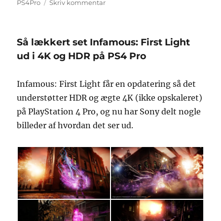
til
PS4Pro
Skriv kommentar
PlayStation
4
Pro
Så lækkert set Infamous: First Light
er
på
ud i 4K og HDR på PS4 Pro
vej
ud
Infamous: First Light får en opdatering så det
i
butikkerne!
understøtter HDR og ægte 4K (ikke opskaleret)
på PlayStation 4 Pro, og nu har Sony delt nogle
billeder af hvordan det ser ud.