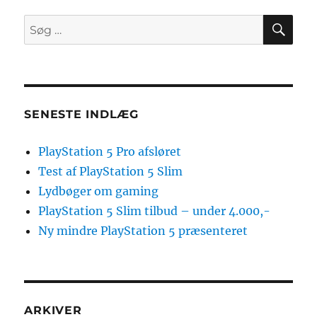
får
4K
SØ
Søg
support
efter:
på
PS4
Pro
SENESTE INDLÆG
PlayStation 5 Pro afsløret
Test af PlayStation 5 Slim
Lydbøger om gaming
PlayStation 5 Slim tilbud – under 4.000,-
Ny mindre PlayStation 5 præsenteret
ARKIVER