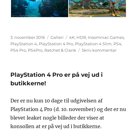
Udgivet
Format
Tags
3. november 2016
Galleri
4K
,
HDR
,
Insomniac Games
,
PlayStation 4
,
PlayStation 4 Pro
,
PlayStation 4 Slim
,
PS4
,
til
PS4 Pro
,
PS4Pro
,
Ratchet & Clank
Skriv kommentar
Sådan
bliver
Ratchet
PlayStation 4 Pro er på vej ud i
&
Clank
butikkerne!
bedre
på
Der er nu kun 10 dage til udgivelsen af
PS4
Pro
PlayStation 4 Pro (d. 10. november) og der er nu
blevet leaket nogle billeder der viser at
konsollen at er på vej ud i butikkerne.