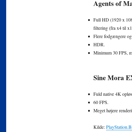
Mayhem
Agents of M
og
Sine
Mora
Full HD (1920 x 108
EX
filtering (fra x4 til x
Flere fodgængere og
HDR.
Minimum 30 FPS, me
Sine Mora E
Fuld native 4K oplø
60 FPS.
Meget højere renderin
Kilde:
PlayStation.B