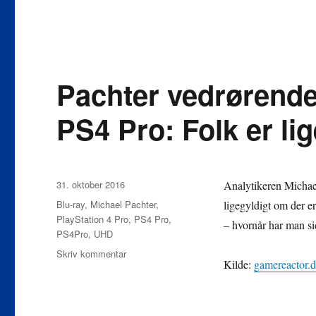
Pachter vedrørende
PS4 Pro: Folk er li
Udgivet
31. oktober 2016
Analytikeren Michael
Tags
Blu-ray
,
Michael Pachter
,
ligegyldigt om der e
PlayStation 4 Pro
,
PS4 Pro
,
– hvornår har man sid
PS4Pro
,
UHD
til
Skriv kommentar
Kilde:
gamereactor.
Pachter
vedrørende
mangel
på