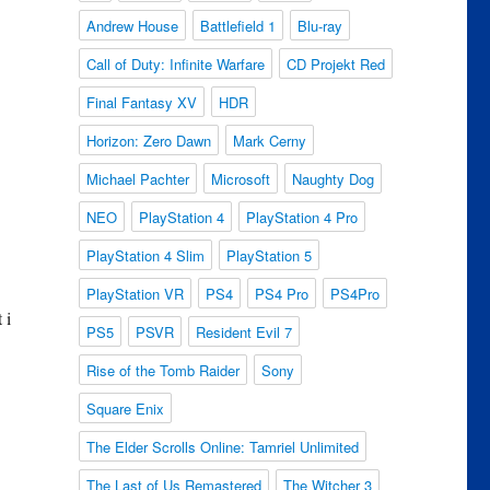
Andrew House
Battlefield 1
Blu-ray
Call of Duty: Infinite Warfare
CD Projekt Red
Final Fantasy XV
HDR
Horizon: Zero Dawn
Mark Cerny
Michael Pachter
Microsoft
Naughty Dog
NEO
PlayStation 4
PlayStation 4 Pro
PlayStation 4 Slim
PlayStation 5
PlayStation VR
PS4
PS4 Pro
PS4Pro
 i
PS5
PSVR
Resident Evil 7
Rise of the Tomb Raider
Sony
Square Enix
The Elder Scrolls Online: Tamriel Unlimited
The Last of Us Remastered
The Witcher 3