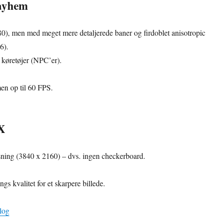
ayhem
0), men med meget mere detaljerede baner og firdoblet anisotropic
16).
 køretøjer (NPC’er).
n op til 60 FPS.
X
sning (3840 x 2160) – dvs. ingen checkerboard.
gs kvalitet for et skarpere billede.
log