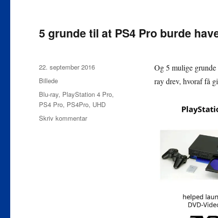
UHD-
drev
i
5 grunde til at PS4 Pro burde hav
PS4
Pro:
Folk
Udgivet
22. september 2016
Og 5 mulige grunde t
er
ligeglade
Format
Billede
ray drev, hvoraf få 
Tags
Blu-ray
,
PlayStation 4 Pro
,
PS4 Pro
,
PS4Pro
,
UHD
til
Skriv kommentar
5
grunde
til
at
PS4
Pro
burde
have
Ultra