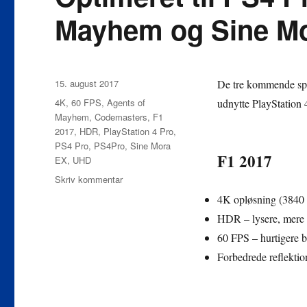
Mayhem og Sine M
Udgivet
15. august 2017
De tre kommende spi
Tags
4K
,
60 FPS
,
Agents of
udnytte PlayStation 4
Mayhem
,
Codemasters
,
F1
2017
,
HDR
,
PlayStation 4 Pro
,
PS4 Pro
,
PS4Pro
,
Sine Mora
F1 2017
EX
,
UHD
til
Skriv kommentar
Optimeret
4K opløsning (3840 
til
HDR – lysere, mere f
PS4
Pro:
60 FPS – hurtigere b
F1
Forbedrede reflektion
2017,
Agents
of