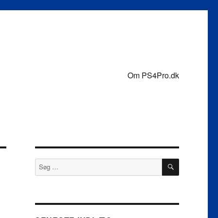
Om PS4Pro.dk
SØG
Søg
efter: