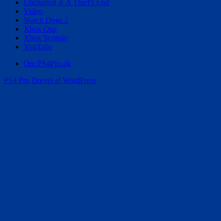
Uncharted 4: A Thief's End
Video
Watch Dogs 2
Xbox One
Xbox Scorpio
YouTube
Om PS4Pro.dk
PS4 Pro
Drevet af WordPress