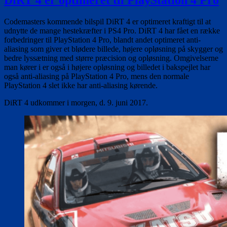
DiRT 4 er optimeret til PlayStation 4 Pro
PS4
Pro:
Codemasters kommende bilspil DiRT 4 er optimeret kraftigt til at
F1
udnytte de mange hestekræfter i PS4 Pro. DiRT 4 har fået en række
2017,
forbedringer til PlayStation 4 Pro, blandt andet optimeret anti-
Agents
aliasing som giver et blødere billede, højere opløsning på skygger og
of
bedre lyssætning med større præcision og opløsning. Omgivelserne
Mayhem
man kører i er også i højere opløsning og billedet i bakspejlet har
og
også anti-aliasing på PlayStation 4 Pro, mens den normale
Sine
PlayStation 4 slet ikke har anti-aliasing kørende.
Mora
EX
DiRT 4 udkommer i morgen, d. 9. juni 2017.