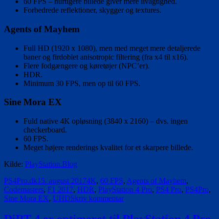
60 FPS – hurtigere billede giver mere livagtighed.
Forbedrede reflektioner, skygger og textures.
Agents of Mayhem
Full HD (1920 x 1080), men med meget mere detaljerede
baner og firdoblet anisotropic filtering (fra x4 til x16).
Flere fodgængere og køretøjer (NPC’er).
HDR.
Minimum 30 FPS, men op til 60 FPS.
Sine Mora EX
Fuld native 4K opløsning (3840 x 2160) – dvs. ingen
checkerboard.
60 FPS.
Meget højere renderings kvalitet for et skarpere billede.
Kilde:
PlayStation.Blog
Forfatter
Udgivet
Tags
PS4Pro.dk
15. august 2017
4K
,
60 FPS
,
Agents of Mayhem
,
Codemasters
,
F1 2017
,
HDR
,
PlayStation 4 Pro
,
PS4 Pro
,
PS4Pro
,
til
Sine Mora EX
,
UHD
Skriv kommentar
Optimeret
til