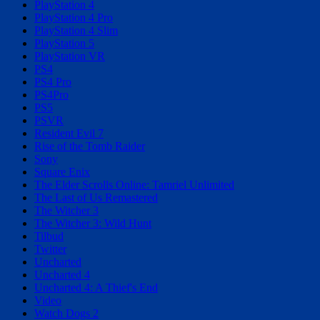
PlayStation 4
PlayStation 4 Pro
PlayStation 4 Slim
PlayStation 5
PlayStation VR
PS4
PS4 Pro
PS4Pro
PS5
PSVR
Resident Evil 7
Rise of the Tomb Raider
Sony
Square Enix
The Elder Scrolls Online: Tamriel Unlimited
The Last of Us Remastered
The Witcher 3
The Witcher 3: Wild Hunt
Tilbud
Twitter
Uncharted
Uncharted 4
Uncharted 4: A Thief's End
Video
Watch Dogs 2