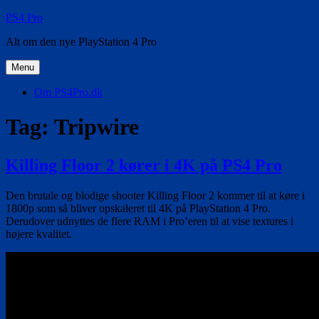
Videre
PS4 Pro
til
Alt om den nye PlayStation 4 Pro
indhold
Menu
Om PS4Pro.dk
Tag:
Tripwire
Killing Floor 2 kører i 4K på PS4 Pro
Den brutale og blodige shooter Killing Floor 2 kommer til at køre i
1800p som så bliver opskaleret til 4K på PlayStation 4 Pro.
Derudover udnyttes de flere RAM i Pro’eren til at vise textures i
højere kvalitet.