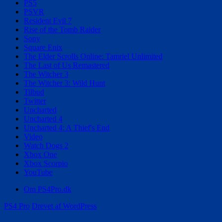
PS5
PSVR
Resident Evil 7
Rise of the Tomb Raider
Sony
Square Enix
The Elder Scrolls Online: Tamriel Unlimited
The Last of Us Remastered
The Witcher 3
The Witcher 3: Wild Hunt
Tilbud
Twitter
Uncharted
Uncharted 4
Uncharted 4: A Thief's End
Video
Watch Dogs 2
Xbox One
Xbox Scorpio
YouTube
Om PS4Pro.dk
PS4 Pro
Drevet af WordPress