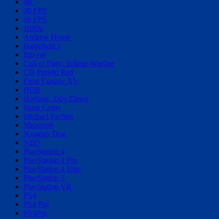
4K
30 FPS
60 FPS
1080p
Andrew House
Battlefield 1
Blu-ray
Call of Duty: Infinite Warfare
CD Projekt Red
Final Fantasy XV
HDR
Horizon: Zero Dawn
Mark Cerny
Michael Pachter
Microsoft
Naughty Dog
NEO
PlayStation 4
PlayStation 4 Pro
PlayStation 4 Slim
PlayStation 5
PlayStation VR
PS4
PS4 Pro
PS4Pro