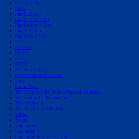
Naughty Dog
NEO
PlayStation 4
PlayStation 4 Pro
PlayStation 4 Slim
PlayStation 5
PlayStation VR
PS4
PS4 Pro
PS4Pro
PS5
PSVR
Resident Evil 7
Rise of the Tomb Raider
Sony
Square Enix
The Elder Scrolls Online: Tamriel Unlimited
The Last of Us Remastered
The Witcher 3
The Witcher 3: Wild Hunt
Tilbud
Twitter
Uncharted
Uncharted 4
Uncharted 4: A Thief's End