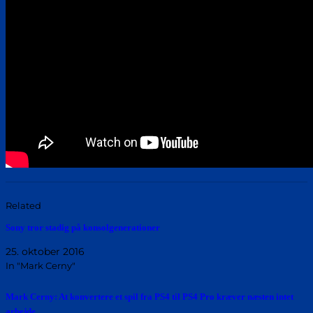
Related
Sony tror stadig på konsolgenerationer
25. oktober 2016
In "Mark Cerny"
Mark Cerny: At konvertere et spil fra PS4 til PS4 Pro kræver næsten intet
arbejde