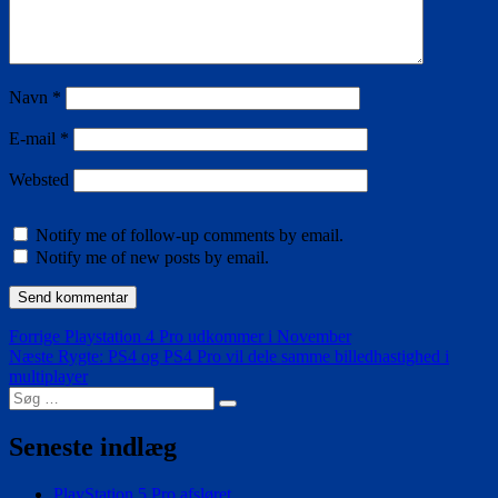
Navn
*
E-mail
*
Websted
Notify me of follow-up comments by email.
Notify me of new posts by email.
Indlægsnavigation
Forrige
Forrige
Playstation 4 Pro udkommer i November
Næste
indlæg:
Næste
Rygte: PS4 og PS4 Pro vil dele samme billedhastighed i
indlæg:
multiplayer
Søg
Søg
efter:
Seneste indlæg
PlayStation 5 Pro afsløret