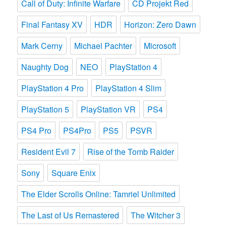
Call of Duty: Infinite Warfare
CD Projekt Red
Final Fantasy XV
HDR
Horizon: Zero Dawn
Mark Cerny
Michael Pachter
Microsoft
Naughty Dog
NEO
PlayStation 4
PlayStation 4 Pro
PlayStation 4 Slim
PlayStation 5
PlayStation VR
PS4
PS4 Pro
PS4Pro
PS5
PSVR
Resident Evil 7
Rise of the Tomb Raider
Sony
Square Enix
The Elder Scrolls Online: Tamriel Unlimited
The Last of Us Remastered
The Witcher 3