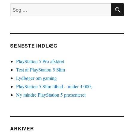
SØ
PlayStation
Søg
4
efter:
Pro
til
det
yderste
SENESTE INDLÆG
PlayStation 5 Pro afsløret
Test af PlayStation 5 Slim
Lydbøger om gaming
PlayStation 5 Slim tilbud – under 4.000,-
Ny mindre PlayStation 5 præsenteret
ARKIVER