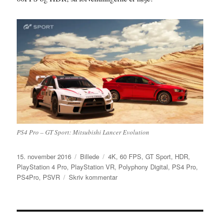
PS4 Pro – GT Sport: Mitsubishi Lancer Evolution
Udgivet
Format
Tags
15. november 2016
Billede
4K
,
60 FPS
,
GT Sport
,
HDR
,
PlayStation 4 Pro
,
PlayStation VR
,
Polyphony Digital
,
PS4 Pro
,
til
PS4Pro
,
PSVR
Skriv kommentar
Sådan
udnytter
GT
Sport