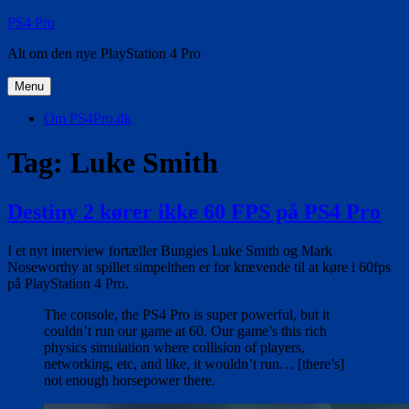
Videre
PS4 Pro
til
Alt om den nye PlayStation 4 Pro
indhold
Menu
Om PS4Pro.dk
Tag:
Luke Smith
Destiny 2 kører ikke 60 FPS på PS4 Pro
I et nyt interview fortæller Bungies Luke Smith og Mark
Noseworthy at spillet simpelthen er for krævende til at køre i 60fps
på PlayStation 4 Pro.
The console, the PS4 Pro is super powerful, but it
couldn’t run our game at 60. Our game’s this rich
physics simulation where collision of players,
networking, etc, and like, it wouldn’t run… [there’s]
not enough horsepower there.