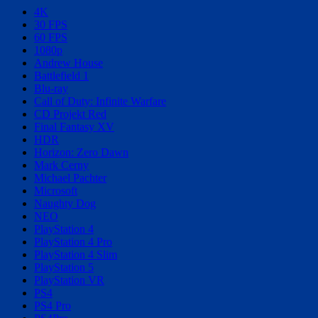
4K
30 FPS
60 FPS
1080p
Andrew House
Battlefield 1
Blu-ray
Call of Duty: Infinite Warfare
CD Projekt Red
Final Fantasy XV
HDR
Horizon: Zero Dawn
Mark Cerny
Michael Pachter
Microsoft
Naughty Dog
NEO
PlayStation 4
PlayStation 4 Pro
PlayStation 4 Slim
PlayStation 5
PlayStation VR
PS4
PS4 Pro