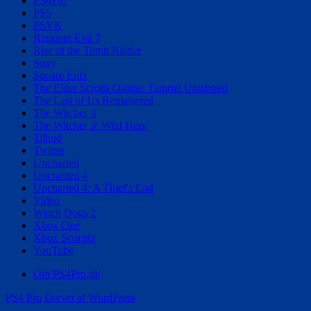
PS4Pro
PS5
PSVR
Resident Evil 7
Rise of the Tomb Raider
Sony
Square Enix
The Elder Scrolls Online: Tamriel Unlimited
The Last of Us Remastered
The Witcher 3
The Witcher 3: Wild Hunt
Tilbud
Twitter
Uncharted
Uncharted 4
Uncharted 4: A Thief's End
Video
Watch Dogs 2
Xbox One
Xbox Scorpio
YouTube
Om PS4Pro.dk
PS4 Pro
Drevet af WordPress